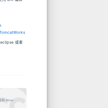
e
owTomcatWorks
lipse 或者
搭建和-How-