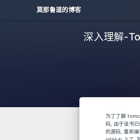
莫那鲁道的博客
深入理解-To
为了了解 tom
码, 由于该书已经
的源码, 重新编
gitHub 上了