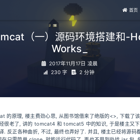
首页
mcat（一）源码环境搭建和-How
Works-源码
_
2017年11月17日 凌晨
230 字
2 分钟
cat 的原理, 楼主费劲心思, 从图书馆借来了绝版的<
>, 下载了
很老了, 讲的 tomcat4 和 tomcat5 中的知识, 于是楼主又下载
译. 反正各种曲折, 不过, 最终也弄好了. 并且, 楼主已经将源
, 现在只需简单 clone, 就能运行代码了. 再也不用到处找 jar 包, 