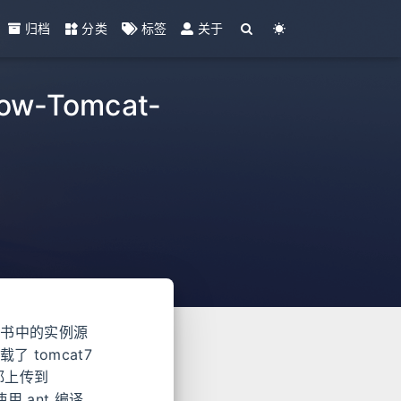
归档
分类
标签
关于
-Tomcat-
该书中的实例源
了 tomcat7
码都上传到
使用 ant 编译