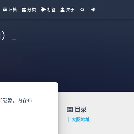
归档
分类
标签
关于
M）
_
加载器，内存布
目录
大图地址