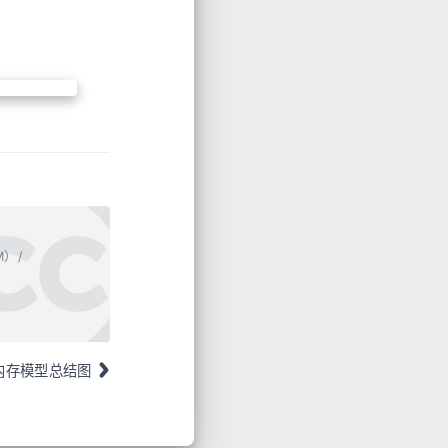
M）/
-内存模型总结图