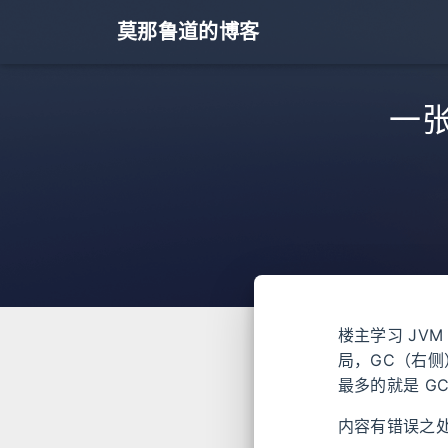
莫那鲁道的博客
一张
楼主学习 JV
局，GC（右侧
最多的就是 G
内容有错误之