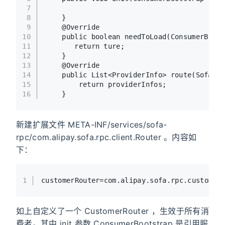
7
8
    }
9
@Override
10
public
boolean
needToLoad
(ConsumerBoots
11
return
 ture;
12
    }
13
@Override
14
public
 List<ProviderInfo> 
route
(SofaReq
15
return
 providerInfos;
16
    }
新建扩展文件 META-INF/services/sofa-
rpc/com.alipay.sofa.rpc.client.Router 。内容如
下：
1
customerRouter=com
.alipay
.sofa
.rpc
.custom
.C
如上自定义了一个 CustomerRouter ，生效于所有消
费者。其中 init 参数 ConsumerBootstrap 是引用服