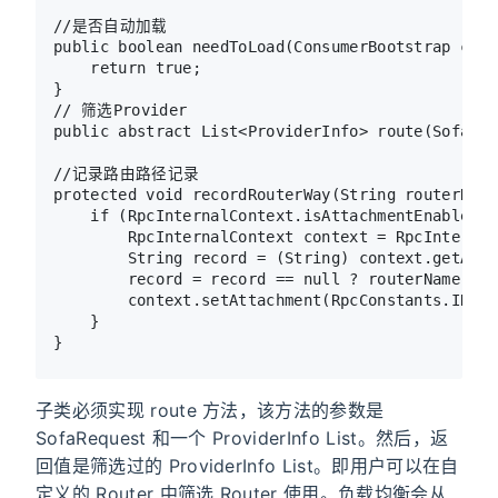
//是否自动加载

public boolean needToLoad(ConsumerBootstrap cons
    return true;

}

// 筛选Provider

public abstract List<ProviderInfo> route(SofaReq
//记录路由路径记录

protected void recordRouterWay(String routerName)
    if (RpcInternalContext.isAttachmentEnable()) 
        RpcInternalContext context = RpcInternal
        String record = (String) context.getAtta
        record = record == null ? routerName : r
        context.setAttachment(RpcConstants.INTER
    }

子类必须实现 route 方法，该方法的参数是
SofaRequest 和一个 ProviderInfo List。然后，返
回值是筛选过的 ProviderInfo List。即用户可以在自
定义的 Router 中筛选 Router 使用。负载均衡会从