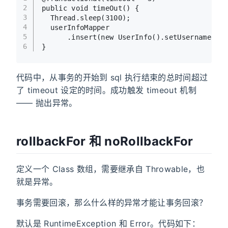
2
public
void
timeOut
()
 {
3
  Thread.sleep(
3100
);
4
  userInfoMapper
5
      .insert(
new
UserInfo
().setUsername(
"t
6
}
代码中，从事务的开始到 sql 执行结束的总时间超过
了 timeout 设定的时间。成功触发 timeout 机制
—— 抛出异常。
rollbackFor 和 noRollbackFor
定义一个 Class 数组，需要继承自 Throwable，也
就是异常。
事务需要回滚，那么什么样的异常才能让事务回滚？
默认是 RuntimeException 和 Error。代码如下：