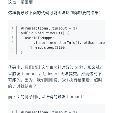
这点非常重要。
这样将导致下面的代码可能无法达到你想要的结果：
1
@Transactional(timeout = 3)
2
public
void
timeOut
()
 {
3
  userInfoMapper
4
      .insert(
new
UserInfo
().setUsername(
"t
5
    Thread.sleep(
3100
);
6
}
代码中，我们想让这个事务耗时超过 3 秒，那么就可
以触发 timeout ，让 insert 无法提交。然而这时不
可能的。因为，我们刚刚说，Sql 执行结束后，超时
的计时就结束了。
而下面的例子则可以正确的触发 timeout：
1
@Transactional(timeout = 3)