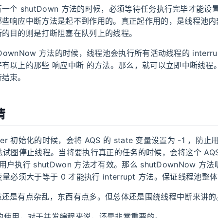
一个 shutDown 方法的时候，必须等待任务执行完毕才能设
那些响应中断方法是起不到作用的。真正起作用的，是线程池内
断的目的则是打断阻塞在队列上的线程。
tDownNow 方法的时候，线程池会执行所有活动线程的 interr
好有以上的那些 响应中断 的方法。那么，就可以立即中断线程
行结束。
情
er 初始化的时候，会将 AQS 的 state 变量设置为 -1 ，防
n 方法试图停止线程。当将要执行真正的任务的时候，会将这个 AQ
户执行 shutDwon 方法才有效。那么 shutDownNow 
e 变量必须大于等于 0 才能执行 interrupt 方法。保证线程池
章还是有点杂乱，东西有点多。但总体还是围绕线程中断来讲的
I 的使用，对于并发编程来说，还是非常重要的。