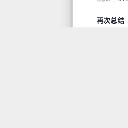
再次总结
本文说了哪些
Java 
更灵活的
Threa
线程池的 
任务，如
线程池有趣
候，用户调用
并发编程