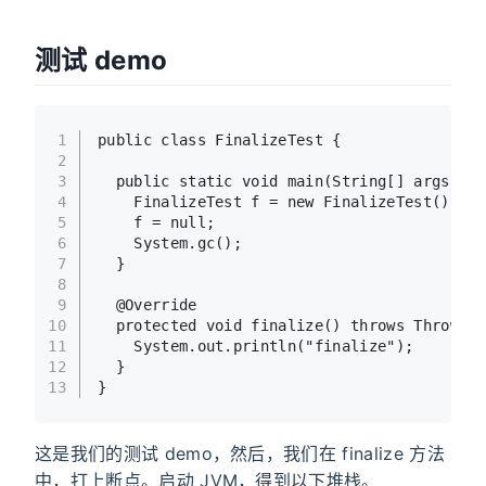
测试 demo
1
public
class
FinalizeTest
 {
2
3
public
static
void
main
(String[] args)
 {
4
FinalizeTest
f
=
new
FinalizeTest
();
5
    f = 
null
;
6
    System.gc();
7
  }
8
9
@Override
10
protected
void
finalize
()
throws
 Throwabl
11
    System.out.println(
"finalize"
);
12
  }
13
}
这是我们的测试 demo，然后，我们在 finalize 方法
中，打上断点。启动 JVM，得到以下堆栈。