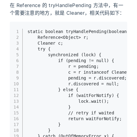
在 Reference 的 tryHandlePending 方法中，有一
个需要注意的地方，就是 Cleaner，相关代码如下：
1
static
boolean
tryHandlePending
(
boolean
 wai
2
    Reference<Object> r;
3
    Cleaner c;
4
try
 {
5
synchronized
 (lock) {
6
if
 (pending != 
null
) {
7
                r = pending;
8
                c = r 
instanceof
 Cleaner ? 
9
                pending = r.discovered;
10
                r.discovered = 
null
;
11
            } 
else
 {
12
if
 (waitForNotify) {
13
                    lock.wait();
14
                }
15
// retry if waited
16
return
 waitForNotify;
17
            }
18
        }
19
    } 
catch
 (OutOfMemoryError x) {