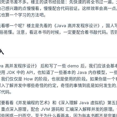
和死读书差不多。楼主的读书经验是：先快速的将全书过一遍，
自己感兴趣的点慢慢看，慢慢配合代码验证。这样效率会高一点
这也算一个学习的方法吧。
看哪一个呢？楼主是先看的《Java 高并发程序设计》，国人
通俗易懂。注意，看这本书的时候，一定要配合着书敲代码。否
入
ava 高并发程序设计》 后和写了一些 demo 后，我们应该会
 JDK 中的 API，也知道了一些基本的 Java 内存模型，
我们仅仅是 How 的阶段，也就是使用的阶段。如果你是一个
深入了解并发中哪些奇怪的约定，奇怪的事情到底是如何发生的
写代码。
要看看《并发编程的艺术》和《深入理解 Java 虚拟机》第
重点深入原理，配合 JVM 源码和 汇编深入解释并发的原理
哪些困惑一扫而空。至于为什么看两本，因为每本书都不是完美