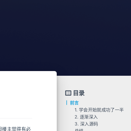
目录
前言
1. 学会开始就成功了一半
2. 逐渐深入
3. 深入源码
但楼主觉得有必
总结