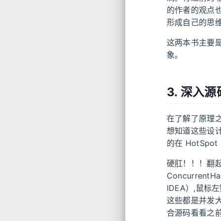
的作者的观点
形成自己的思
这两本书主要
象。
3. 深入源
在了解了原理
想知道这些设计
的在 HotSp
硬肛！！！翻起我
Concurre
IDEA）,鼠标左
这些都是并发大
合源码看看之