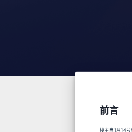
前言
楼主自1月14