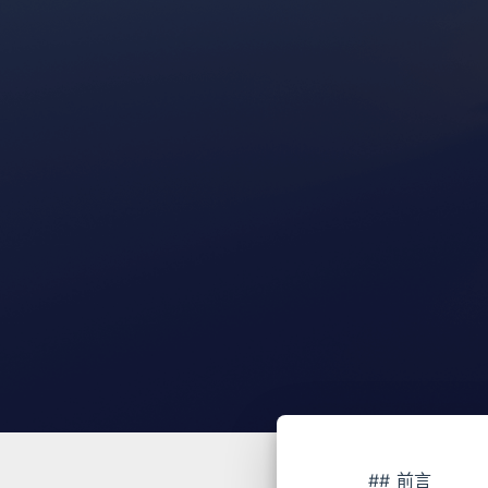
## 前言