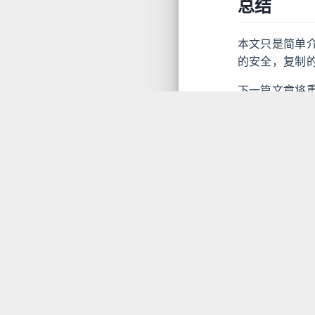
总结
本文只是简单介
的安全，复制的
下一篇文章将重点
引用
《Redis 开
Redis
Redis 复制
http://think
作者