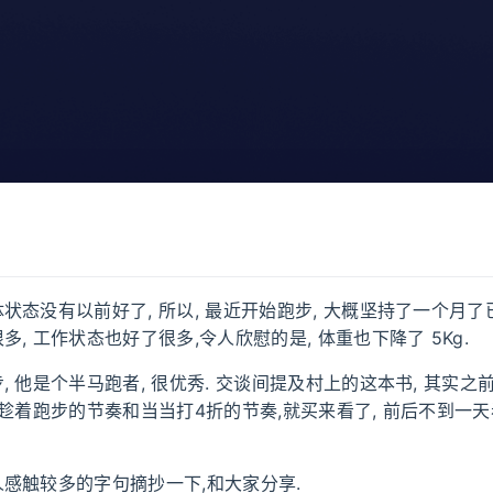
状态没有以前好了, 所以, 最近开始跑步, 大概坚持了一个月了已
, 工作状态也好了很多,令人欣慰的是, 体重也下降了 5Kg.
, 他是个半马跑者, 很优秀. 交谈间提及村上的这本书, 其实之
次趁着跑步的节奏和当当打4折的节奏,就买来看了, 前后不到一天
感触较多的字句摘抄一下,和大家分享.