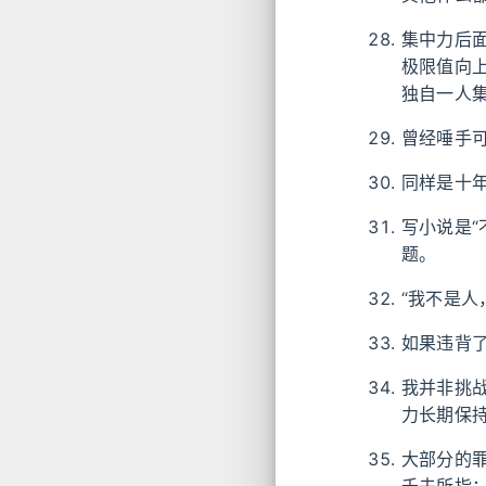
集中力后
极限值向
独自一人
曾经唾手
同样是十
写小说是
题。
“我不是
如果违背
我并非挑
力长期保
大部分的
千夫所指：