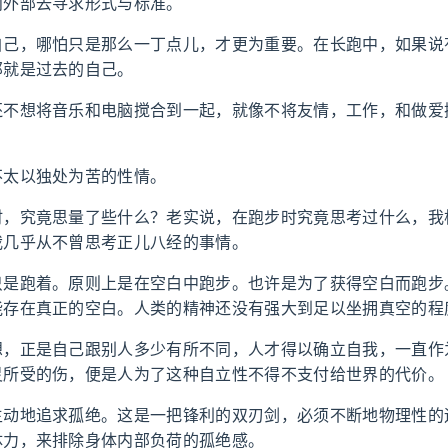
向外部去寻求形式与标准。
自己，哪怕只是那么一丁点儿，才更为重要。在长跑中，如果说
那就是过去的自己。
还不想将音乐和电脑搅合到一起，就像不将友情，工作，和做爱
不太以独处为苦的性情。
时，究竟思量了些什么？老实说，在跑步时究竟思考过什么，我
我几乎从不曾思考正儿八经的事情。
只是跑着。原则上是在空白中跑步。也许是为了获得空白而跑步
能存在真正的空白。人类的精神还没有强大到足以坐拥真空的程
想，正是自己跟别人多少有所不同，人才得以确立自我，一直作
灵所受的伤，便是人为了这种自立性不得不支付给世界的代价。
主动地追求孤绝。这是一把锋利的双刃剑，必须不断地物理性的
体力，来排除身体内部负荷的孤绝感。