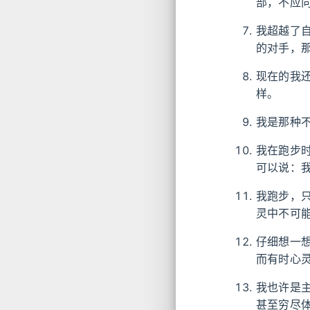
部，不应
我超越了
的对手，
现在的我
样。
我是那种
我在跑步
可以说：
我跑步，
灵中不可
仔细想一
而有时心
我也许是
甚至穷尽