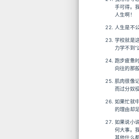
手可得。
人生啊！
人生是不
学校就是
力学不到”
跑步疲惫
向往的那
肌肉很像
而过分奴
如果忙就
的理由却
如果说小
何大事。
其他什么