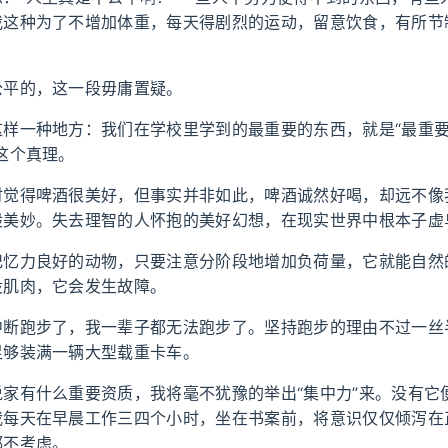
我这种为了不增加体重，每天得剧烈的运动，留意饮食，有所节
公平的，这一段毋庸置疑。
这样一种地方：我们在学校里学到的最重要的东西，就是“最重
这个真理。
时觉得啤酒很美好，但事实并非如此，啤酒诚然好喝，却远不像
般美妙。失去理智的人怀抱的美好幻想，在现实世界中根本子虚
记忆力良好的动物，只要注意分阶段地增加负荷量，它就能自然
役肌肉，它会发生故障。
中断跑步了，我一辈子都无法跑步了。坚持跑步的理由不过一丝
足够装满一辆大型载重卡车。
说家有什么重要资质，我将毫不犹豫的举出“集中力”来。没有它
我每天在早晨工作三四个小时，坐在书案前，将意识仅仅倾泻在
都不考虑。