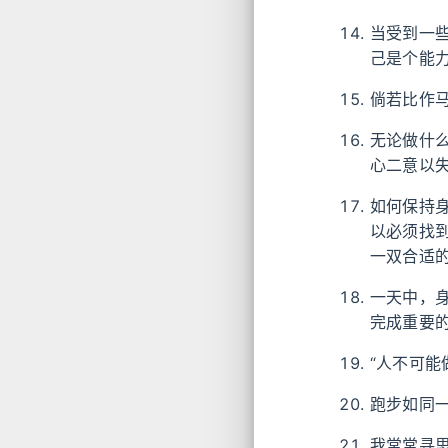
当受到一
己是个能
倘若比作
无论做什
心二意以
如何保持
以必须找
一双合适
一天中，
完成重要
“人不可能
跑步如同
我常常寻