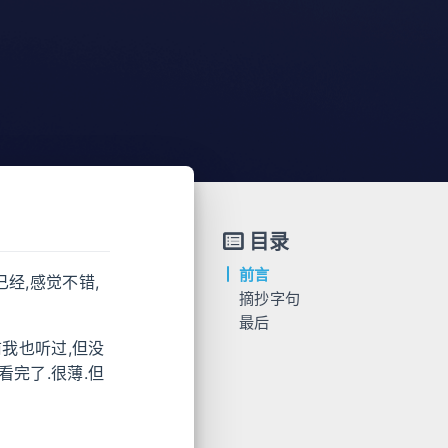
目录
前言
经,感觉不错,
摘抄字句
最后
前我也听过,但没
看完了.很薄.但