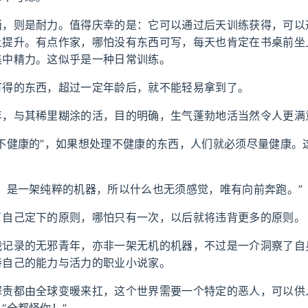
面，则是耐力。值得庆幸的是：它可以通过后天训练获得，可以
上提升。有点作家，哪怕没有东西可写，每天也肯定在书桌前坐
集中精力。这似乎是一种日常训练。
可得的东西，超过一定年龄后，就不能轻易拿到了。
年，与其稀里糊涂的活，目的明确，生气蓬勃地活当然令人更满
“不健康的”，如果想处理不健康的东西，人们就必须尽量健康。
人，是一架纯粹的机器，所以什么也无须感觉，唯有向前奔跑。”
了自己定下的原则，哪怕只有一次，以后就将违背更多的原则。
战记录的无邪青年，亦非一架无机的机器，不过是一介洞察了自
持自己的能力与活力的职业小说家。
罪责都由全球变暖来扛，这个世界需要一个特定的恶人，可以供
“全都怪你！”