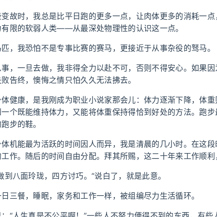
些变故时，我总是比平日跑的更多一点，让肉体更多的消耗一点
力有限的软弱人类——从最深处物理性的认识这一点。
马匹，我恐怕不是专事比赛的赛马，更接近于从事杂役的驽马。
么事，一旦去做，我非得全力以赴不可，否则不得安心。如果因
失败告终，懊悔之情只怕久久无法拂去。
身体健康，是我刚成为职业小说家那会儿：体力逐渐下降，体重
到一个既能维持体力，又能将体重保持得恰到好处的方法。跑步
的跑步的鞋。
身体机能最为活跃的时间因人而异，我是清晨的几小时。在这段
的工作。随后的时间自由分配。拜其所赐，这二十年来工作顺利
做到八面玲珑，四方讨巧。”说白了，就是此意。
一日三餐，睡眠，家务和工作一样，被组编尽力生活循环。
思：“人生真是不公平啊！”一些人不努力便得不到的东西，有些