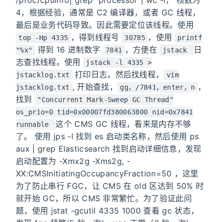
/proc/cpuinfo| grep “processor”| wc -l， 核数为
4，根据经验，通常是 C2 编译器，或者 GC 线程，
最后是业务代码导致。因此需要定位该线程。使用
，得到线程号
，使用
top -Hp 4335
30785
printf
得到 16 进制数字
，方便在
日
"%x"
7841
jstack
志查找线程。使用
jstack -l 4335 >
打印日志，然后找线程，
jstacklog.txt
vim
, 开始查找，
，
jstacklog.txt
gg，/7841，enter，n
找到
"Concurrent Mark-Sweep GC Thread"
os_prio=0 tid=0x00007fd380063800 nid=0x7841
这个 CMS GC 线程，看来是内存不够
runnable
了。 使用 jps -l 找到 es 启动类名称，然后使用 ps
aux | grep Elasticsearch 找到启动详细信息，发现
启动配置为 -Xmx2g -Xms2g, -
XX:CMSInitiatingOccupancyFraction=50 ，这里
为了防止串行 FGC，让 CMS 在 old 区达到 50% 时
就开始 GC，所以 CMS 非常繁忙。为了验证此问
题，使用 jstat -gcutil 4335 1000 查看 gc 状态，