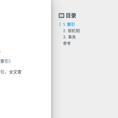
目录
1. 索引
2. 锁机制
3. 事务
1. 类型维度
参考
2. 锁的粒度（粒度维度）
3. 锁的算法（算法维度）
。
4. 默认的读操作，上锁吗？
集索引）
索引，全文索