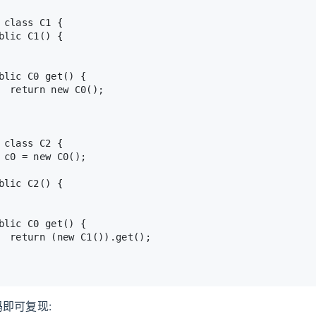
class
C1
 {
blic
C1
()
 {
blic
 C0 
get
()
 {
return
new
C0
();
class
C2
 {
c0
=
new
C0
();
blic
C2
()
 {
blic
 C0 
get
()
 {
return
 (
new
C1
()).get();
即可复现: