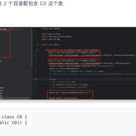
 这 2 个目录都包含 C0 这个类.
class
C0
 {
blic
C0
()
 {