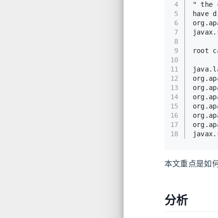
4
" the 
5
have d
6
org.ap
7
javax.
8
9
root c
10
11
java.l
12
org.ap
13
org.ap
14
org.ap
15
org.ap
16
org.ap
17
org.ap
18
javax.
本文重点是如何复现 
分析