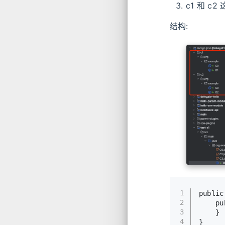
c1 和 c2
结构:
1
public
2
pu
3
    }
4
}