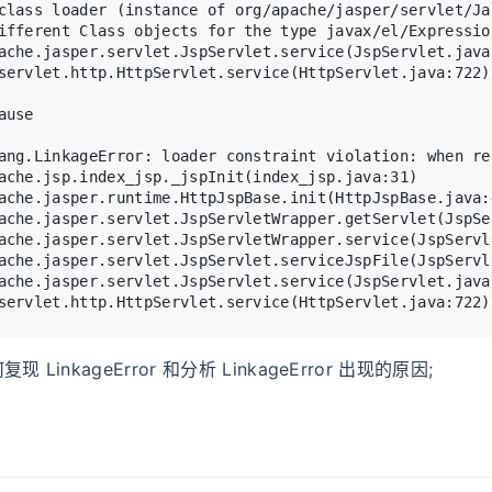
class loader (instance of org/apache/jasper/servlet/Ja
ifferent Class objects for the type javax/el/Expressio
ache.jasper.servlet.JspServlet.service(JspServlet.java
servlet.http.HttpServlet.service(HttpServlet.java:722)
ause
ang.LinkageError: loader constraint violation: when re
ache.jsp.index_jsp._jspInit(index_jsp.java:31)
ache.jasper.runtime.HttpJspBase.init(HttpJspBase.java:
ache.jasper.servlet.JspServletWrapper.getServlet(JspSe
ache.jasper.servlet.JspServletWrapper.service(JspServl
ache.jasper.servlet.JspServlet.serviceJspFile(JspServl
ache.jasper.servlet.JspServlet.service(JspServlet.java
servlet.http.HttpServlet.service(HttpServlet.java:722)
LinkageError 和分析 LinkageError 出现的原因;