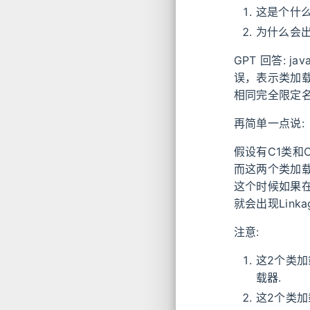
这是个什么
为什么会出
GPT 回答: java
误，表示类加
相同完全限定
再简单一点说:
假设有C1类和
而这两个类加
这个时候如果在
就会出现Linka
注意:
这2个类加载器
载器.
这2个类