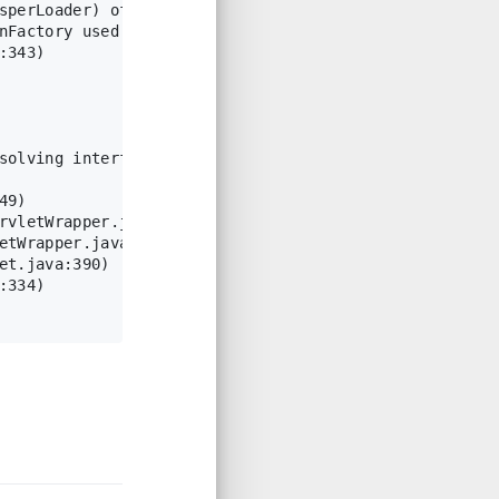
sperLoader) of the current class, org/apache/jsp/inde
nFactory used in the signature
:343)
solving interface method "javax.servlet.jsp.JspApplic
49)
rvletWrapper.java:180)
etWrapper.java:369)
et.java:390)
:334)