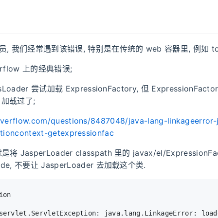
序员, 我们经常遇到该错误, 特别是在传统的 web 容器里, 例如 tomca
erflow 上的经典错误;
ssLoader 尝试加载 ExpressionFactory, 但 ExpressionFact
er 加载过了;
overflow.com/questions/8487048/java-lang-linkageerror-j
ationcontext-getexpressionfac
asperLoader classpath 里的 javax/el/ExpressionFa
de, 不要让 JasperLoader 去加载这个类.
ion
servlet.ServletException: java.lang.LinkageError: load