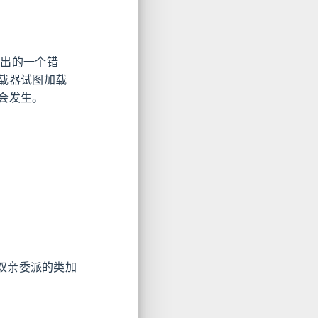
ava 抛出的一个错
载器试图加载
会发生。
即违反了双亲委派的类加