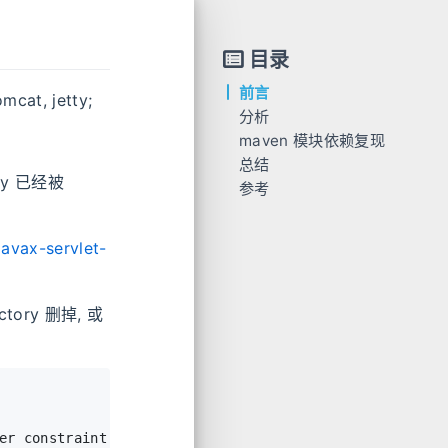
目录
前言
t, jetty;
分析
maven 模块依赖复现
总结
Maven 依赖
ory 已经被
参考
类 依赖
整体 依赖
avax-servlet-
ctory 删掉, 或
er constraint violation: when resolving interface met