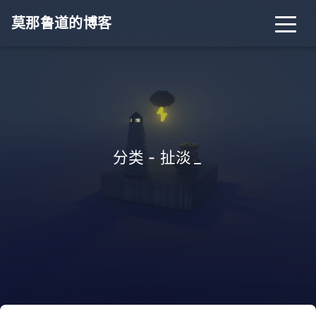
莫那鲁道的博客
分类 - 扯淡
_