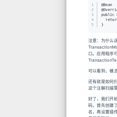
1
@Bean
2
@Overri
3
public
 
4
retur
5
}
注意：为什么
Transacti
口。应用程序可
Transacti
可以看到，楼主
还有就是如何
这个注解扫描
好了，我们开始一
码，首先创建了一
名，再设置插件，再