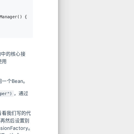
Manager
()
 {
础结构中的核心接
使用
一个Bean。
，通过
per")
先看看我们写的代
源，再然后设置别
onFactory。