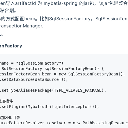
ven导入artifactId 为 mybatis-spring 的jar包，该jar包是整合
s的粘合剂。
式配置bean。比如SqlSessionFactory，SqlSessionTemp
ransactionManager.
包。
onFactory
name = "sqlSessionFactory")
 SqlSessionFactory 
sqlSessionFactoryBean
()
 {
essionFactoryBean
bean
=
new
SqlSessionFactoryBean
();
.setDataSource(dataSource());
.setTypeAliasesPackage(TYPE_ALIASES_PACKAGE);
添加插件
.setPlugins(MybatisUtil.getInterceptor());
添加XML目录
urcePatternResolver
resolver
=
new
PathMatchingResourc