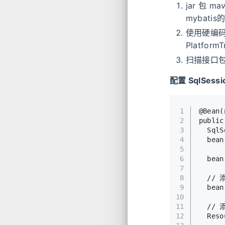
jar 包 ma
mybati
使用硬编码的方
PlatformT
扫描接口
配置 SqlSessi
1
@Bean(
2
public
3
SqlS
4
  bean
5
6
  bean
7
8
// 
9
  bean
10
11
// 
12
Reso