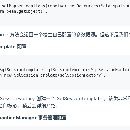
.setMapperLocations(resolver.getResources(
"classpath:m
rn
 bean.getObject();
Source 方法会返回一个楼主自己配置的多数据源。但这不是我
emplate 配置
SqlSessionTemplate 
sqlSessionTemplate
(SqlSessionFactor
n
new
SqlSessionTemplate
(sqlSessionFactory);
essionFactory 创建一个 SqlSessionTemplate ，该类非
s 整合的核心。稍后会详细介绍。
ansactionManager 事务管理配置