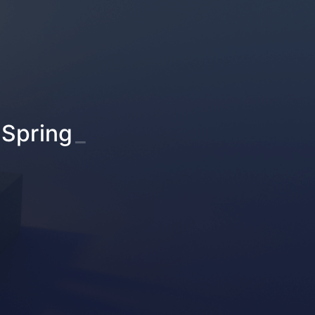
pring
_