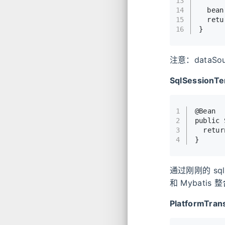
13
14
  bean
15
retu
16
}
注意：data
SqlSessionT
1
@Bean
2
public
 
3
retur
4
}
通过刚刚的 sqlS
和 Mybati
PlatformTr