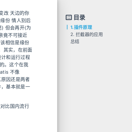
变改 天边的你
目录
缘份 情人别后
1.插件原理
) 但会再开(为
2. 拦截器的应用
相亲竟不可接近
总结
应该相信是缘份
插件，其实，在前面
设计和运行过程
件的。这个在我
is 不像
其原因还是两者
件，基本就是一
且对比国内流行