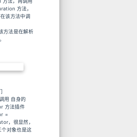
ild 方法，再调用
ration 方法，
 属性，在该方法中调
是说，该方法是在解析
。
们
方法会调用 自身的
utor 方法插件
r =
xecutor，很显然，
余三个对象也是这