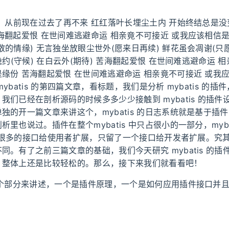
》 从前现在过去了再不来 红红落叶长埋尘土内 开始终结总是没
海翻起爱恨 在世间难逃避命运 相亲竟不可接近 或我应该相信是
散的情缘) 无言独坐放眼尘世外(愿来日再续) 鲜花虽会凋谢(只愿
 隐约(守候) 在白云外(期待) 苦海翻起爱恨 在世间难逃避命运 
缘份 苦海翻起爱恨 在世间难逃避命运 相亲竟不可接近 或我
ybatis 的第四篇文章，看标题，我们是分析 mybatis 的
我们已经在剖析源码的时候多多少少接触到 mybatis 的插件
独的开一篇文章来讲这个，mybatis 的日志系统就是基于插
里也说过。插件在整个mybatis 中只占很小的一部分，mybat
，留了很多的接口给使用者扩展，只留了一个接口给开发者扩展。究
同。有了之前三篇文章的基础，我们今天研究 mybatis 的插
，整体上还是比较轻松的。那么，接下来我们就看看吧！
 个部分来讲述，一个是插件原理，一个是如何应用插件接口并