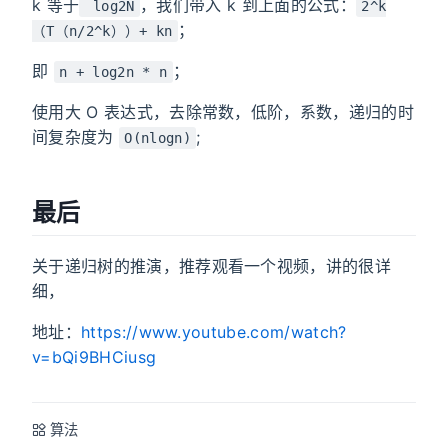
k 等于
，我们带入 k 到上面的公式：
log2N
2^k
；
（T（n/2^k））+ kn
即
；
n + log2n * n
使用大 O 表达式，去除常数，低阶，系数，递归的时
间复杂度为
;
O(nlogn)
最后
关于递归树的推演，推荐观看一个视频，讲的很详
细，
地址：
https://www.youtube.com/watch?
v=bQi9BHCiusg
算法