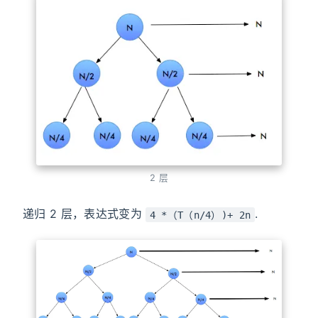
2 层
递归 2 层，表达式变为
.
4 *（T（n/4）)+ 2n