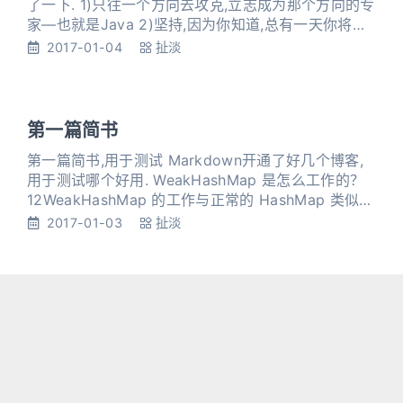
了一下. 1)只往一个方向去攻克,立志成为那个方向的专
家—也就是Java 2)坚持,因为你知道,总有一天你将不
在这样. 3)不要去怀疑现有的语言,在后端的领域,Java
2017-01-04
扯淡
不会过时,就算过时也不会在你学会之前过时. 4)那个
人称自己5年花了6000个小时,我觉得我可以乘以2.
第一篇简书
第一篇简书,用于测试 Markdown开通了好几个博客,
用于测试哪个好用. WeakHashMap 是怎么工作的？
12WeakHashMap 的工作与正常的 HashMap 类似，
但是使用弱引用作为 key.意思就是当 key 对象没有任
2017-01-03
扯淡
何引用时，key/value 将会被回收。 保洁阿姨来教室
打扫卫生了,我也应该睡觉了,==下午再战. 修改 Java
代码 12345678910
1
20
21
22
…