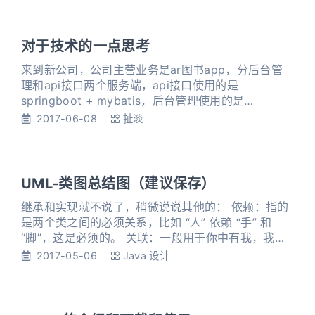
对于技术的一点思考
来到新公司，公司主营业务是ar图书app，分后台管
理和api接口两个服务端，api接口使用的是
springboot + mybatis，后台管理使用的是
springmvc + mybatis，看来mybatis 还是比更
2017-06-08
扯淡
hibernate更令人接受，hibernate的强大功能不是每
一个人都能熟练掌握的，而mybatis的灵活和轻量正
式互联网公司所需要的。 以前做的也是spirngboot的
小项目
UML-类图总结图（建议保存）
继承和实现就不说了，稍微说说其他的： 依赖：指的
是两个类之间的必须关系，比如 “人” 依赖 “手” 和
“脚”，这是必须的。 关联：一般用于你中有我，我中
有你的关系，又或者，一对多或者一对一或者多对多
2017-05-06
Java 设计
的关系。 组合：类似依赖，但是，是一对多的关系。
比如 鸟 需要 2 只翅膀。 聚合：可以想象成一个管理
者管理很多相同的类。比如大雁数组管理大雁，那