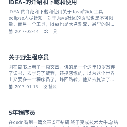
么，雁群就聚合和很多大雁。
IDEA-的介绍和下载和使用
IDEA 的介绍和下载和使用关于Java的ide工具，
eclipse人尽皆知，对于Java社区的贡献也是不可限
量，而另一个工具，idea也是大名鼎鼎，最早的时候
在《Java编程思想》就听说是世界上最具创新的的
2017-02-14
工具
ide，也在网上看见很多大牛在使用，那炫酷的黑色界
面令人神往。但是还是没有机会使用。我以前是经常
使用eclipse的，虽然写不了插件，但是使用上还是很
熟悉的，但是进了新公司，为了配合同事，开始
关于野生程序员
刚在简书上看了一篇文章，讲的是一个少年18岁放弃
了读书，去学习了编程，还挺感慨的，以为这个世界
上又要多一个程序员了，峰回路转，他又去复读了，
好吧，总是难以挣脱命运的。 既然励志做一个程序
2017-01-15
扯淡
员，为什么要把时间浪费在根本在编程用不到的课程
上面呢，有7年的学习时间，为什么不将这些时间全部
用在学习编程上呢，如果真的热爱它，无论发生什么
都不会妥协的吧，还是罗老师说的好：只有偏执狂才
5年程序员
能生存。
在csdn看到一篇文章,5年钻研,终于变成技术大牛.总结